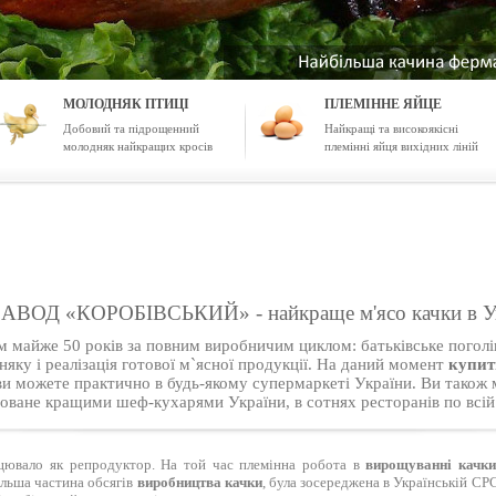
МОЛОДНЯК ПТИЦІ
ПЛЕМІННЕ ЯЙЦЕ
Добовий та підрощенний
Найкращі та високоякісні
молодняк найкращих кросів
племінні яйця вихідних ліній
 «КОРОБІВСЬКИЙ» - найкраще м'ясо качки в Украї
майже 50 років за повним виробничим циклом: батьківське поголів`
ку і реалізація готової м`ясної продукції. На даний момент
купит
ожете практично в будь-якому супермаркеті України. Ви також
оване кращими шеф-кухарями України, в сотнях ресторанів по всій 
цювало як репродуктор. На той час племінна робота в
вирощуванні качк
ільша частина обсягів
виробництва качки
, була зосереджена в Українській СРС