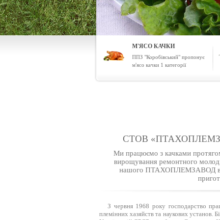
М'ЯСО КАЧКИ
ППЗ "Коробівський" пропонує
м'ясо качки 1 категорії
СТОВ «ПТАХОПЛЕМЗАВОД
Ми працюємо з качками протягом 
вирощування ремонтного молодня
нашого ПТАХОПЛЕМЗАВОД ви м
пригот
З червня 1968 року господарство пра
племінних хазяйств та наукових установ. Б