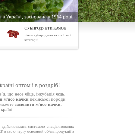
СУБПРОДУКТИ КАЧОК
Якісні субпродукти качок 1 та 2
категорій
ні оптом і в роздріб!
я, що несе яйце, інкубація яєць,
и м'ясо качки
пекінської породи
 можете
замовити м'ясо качки
,
країні.
и
здійснювалась системою спеціалізованих
Р, в свою чергу основний об'єм продукції в