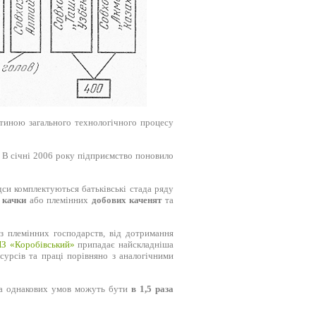
стиною загального технологічного процесу
 В січні 2006 року підприємство поновило
дси комплектуються батьківські стада ряду
 качки
або племінних
добових каченят
та
з племінних господарств, від дотримання
З «Коробівський»
припадає найскладніша
сурсів та праці порівняно з аналогічними
а однакових умов можуть бути
в 1,5 раза