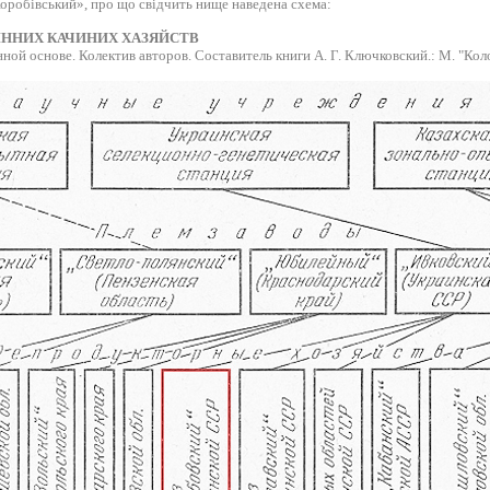
оробівський», про що свідчить нище наведена схема:
ІННИХ КАЧИНИХ ХАЗЯЙСТВ
ой основе. Колектив авторов. Составитель книги А. Г. Ключковский.: М. "Колос