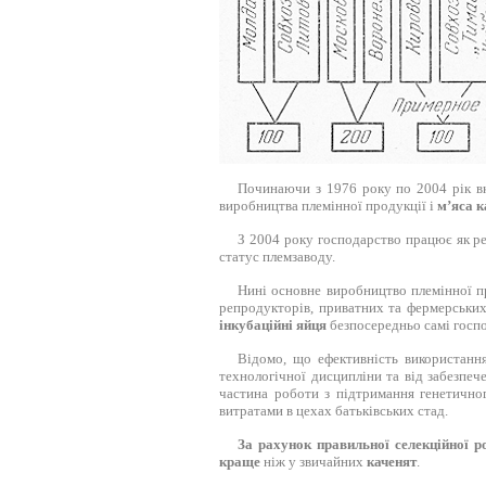
Починаючи з 1976 року по 2004 рік 
виробництва племінної продукції і
м’яса к
З 2004 року господарство працює як р
статус племзаводу.
Нині основне виробництво племінної 
репродукторів, приватних та фермерськи
інкубаційні яйця
безпосередньо самі госпо
Відомо, що ефективність використанн
технологічної дисципліни та від забезпе
частина роботи з підтримання генетично
витратами в цехах батьківських стад.
За рахунок правильної селекційної р
краще
ніж у звичайних
каченят
.