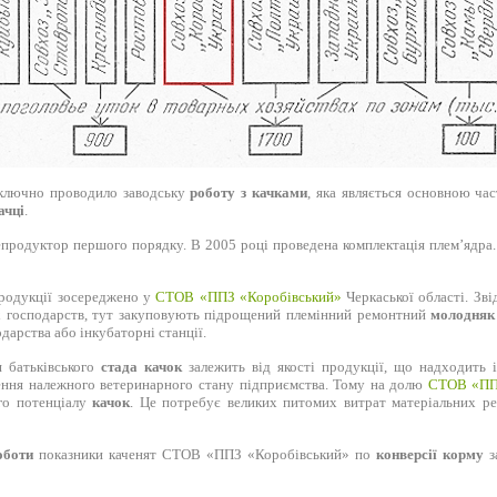
включно проводило заводську
роботу з качками
, яка являється основною ча
ачці
.
епродуктор першого порядку. В 2005 році проведена комплектація плем’ядра.
продукції зосереджено у
СТОВ «ППЗ «Коробівський»
Черкаської області. Зві
х господарств, тут закуповують підрощений племінний ремонтний
молодняк
дарства або інкубаторні станції.
я батьківського
стада качок
залежить від якості продукції, що надходить і
чення належного ветеринарного стану підприємства. Тому на долю
СТОВ «ПП
го потенціалу
качок
. Це потребує великих питомих витрат матеріальних ре
оботи
показники каченят СТОВ «ППЗ «Коробівський» по
конверсії корму
з